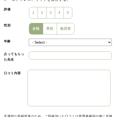
てきたそうです。
評価
1
2
3
4
5
そんな緋星先生だからこそ。
グローバルかつ独特な視点で物事の真実を見抜き、
性別
今だけでも始めだけでもない、末永く続く「真の幸福」を導
女性
男性
無回答
いてくれます！
年齢
緋星先生に背中を押してもらえれば、
きっとどんな未来にも到達できるでしょう！
占ってもらっ
た先生
ご相談はお早めに！！
口コミ内容
不適切な投稿対策のため、ご投稿頂いた口コミは管理者確認の後に反映