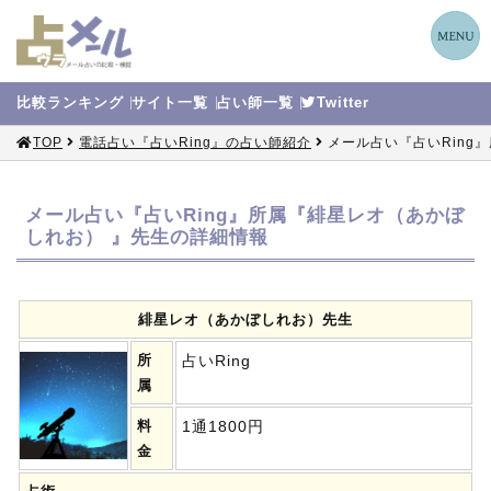
比較
ランキング
サイト
一覧
占い師
一覧
Twitter
TOP
電話占い『占いRing』の占い師紹介
メール占い『占いRing
メール占い『占いRing』所属『緋星レオ（あかぼ
しれお） 』先生の詳細情報
緋星レオ（あかぼしれお）先生
所
占いRing
属
料
1通1800円
金