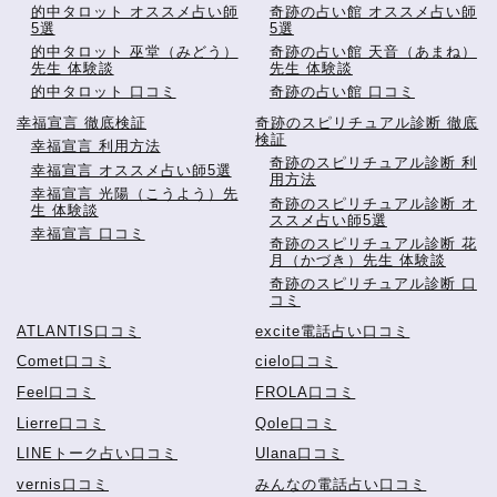
的中タロット オススメ占い師
奇跡の占い館 オススメ占い師
5選
5選
的中タロット 巫堂（みどう）
奇跡の占い館 天音（あまね）
先生 体験談
先生 体験談
的中タロット 口コミ
奇跡の占い館 口コミ
幸福宣言 徹底検証
奇跡のスピリチュアル診断 徹底
検証
幸福宣言 利用方法
奇跡のスピリチュアル診断 利
幸福宣言 オススメ占い師5選
用方法
幸福宣言 光陽（こうよう）先
奇跡のスピリチュアル診断 オ
生 体験談
ススメ占い師5選
幸福宣言 口コミ
奇跡のスピリチュアル診断 花
月（かづき）先生 体験談
奇跡のスピリチュアル診断 口
コミ
ATLANTIS口コミ
excite電話占い口コミ
Comet口コミ
cielo口コミ
Feel口コミ
FROLA口コミ
Lierre口コミ
Qole口コミ
LINEトーク占い口コミ
Ulana口コミ
vernis口コミ
みんなの電話占い口コミ