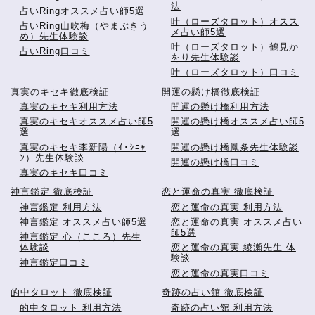
法
占いRingオススメ占い師5選
叶（ローズタロット）オスス
占いRing山吹梅（やまぶきう
メ占い師5選
め）先生体験談
叶（ローズタロット）鶴見か
占いRing口コミ
をり先生体験談
叶（ローズタロット）口コミ
真実のキセキ徹底検証
開運の懸け橋徹底検証
真実のキセキ利用方法
開運の懸け橋利用方法
真実のキセキオススメ占い師5
開運の懸け橋オススメ占い師5
選
選
真実のキセキ李新陽（ｲ･ｼﾆｬ
開運の懸け橋鳳条先生体験談
ﾝ）先生体験談
開運の懸け橋口コミ
真実のキセキ口コミ
神言鑑定 徹底検証
恋と運命の真実 徹底検証
神言鑑定 利用方法
恋と運命の真実 利用方法
神言鑑定 オススメ占い師5選
恋と運命の真実 オススメ占い
師5選
神言鑑定 心（こころ）先生
体験談
恋と運命の真実 綾瀬先生 体
験談
神言鑑定口コミ
恋と運命の真実口コミ
的中タロット 徹底検証
奇跡の占い館 徹底検証
的中タロット 利用方法
奇跡の占い館 利用方法