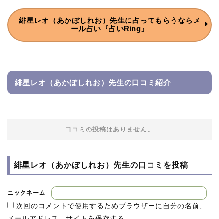
緋星先生の占いを受けると、
緋星レオ（あかぼしれお）先生に
占ってもらうなら
メ
老若男女誰もが、感嘆の声をあげると言われているのです。
ール占い『占いRing』
その秘密は日本と西洋。
両方の血筋を受け継ぐ“ハーフ鑑定師”として、
伝統的な西洋占星術に日本の占術を併せたオリジナル占い施
術にありました。
緋星レオ（あかぼしれお）先生の口コミ紹介
またモデルと見紛うような麗しい外見から、
ときに鑑定師界の「星の王子様」と呼ばれることも。
口コミの投稿はありません。
お会いしたときも終始ニコニコの笑顔で…
お話ししているだけで思わず魅了されてしまいました…。
緋星レオ（あかぼしれお）先生の
口コミを投稿
ただ幼い頃は生まれつきの赤毛が原因で、
いわれのない「いじめ」に遭われるなど辛い体験もされたと
か。
ニックネーム
加えて海外での生活経験もあり、
次回のコメントで使用するためブラウザーに自分の名前、
飢餓や紛争など、幼少期から世界の現状も目の当たりにされ
メールアドレス、サイトを保存する。