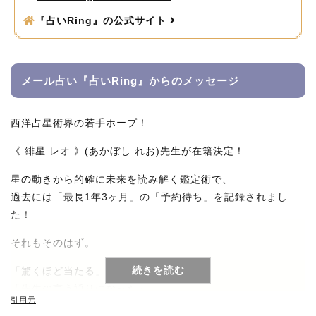
『占いRing』の公式サイト
メール占い『占いRing』からの
メッセージ
西洋占星術界の若手ホープ！
《 緋星 レオ 》(あかぼし れお)先生が在籍決定！
星の動きから的確に未来を読み解く鑑定術で、
過去には「最長1年3ヶ月」の「予約待ち」を記録されまし
た！
それもそのはず。
続きを読む
「驚くほど当たる」
「先生の言う通りになった」
引用元
「なんでそんなことまで分かるの！？」