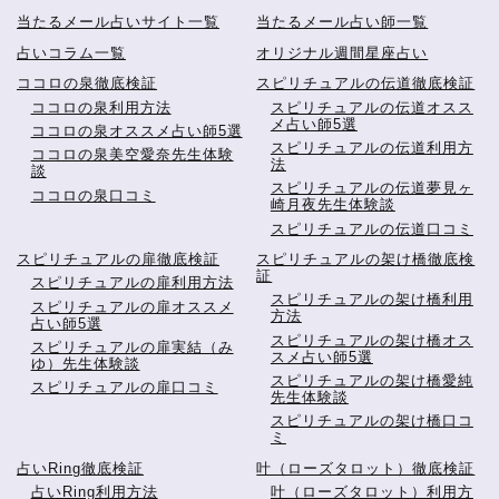
当たるメール占いサイト一覧
当たるメール占い師一覧
占いコラム一覧
オリジナル週間星座占い
ココロの泉徹底検証
スピリチュアルの伝道徹底検証
ココロの泉利用方法
スピリチュアルの伝道オスス
メ占い師5選
ココロの泉オススメ占い師5選
スピリチュアルの伝道利用方
ココロの泉美空愛奈先生体験
法
談
スピリチュアルの伝道夢見ヶ
ココロの泉口コミ
崎月夜先生体験談
スピリチュアルの伝道口コミ
スピリチュアルの扉徹底検証
スピリチュアルの架け橋徹底検
証
スピリチュアルの扉利用方法
スピリチュアルの架け橋利用
スピリチュアルの扉オススメ
方法
占い師5選
スピリチュアルの架け橋オス
スピリチュアルの扉実結（み
スメ占い師5選
ゆ）先生体験談
スピリチュアルの架け橋愛純
スピリチュアルの扉口コミ
先生体験談
スピリチュアルの架け橋口コ
ミ
占いRing徹底検証
叶（ローズタロット）徹底検証
占いRing利用方法
叶（ローズタロット）利用方