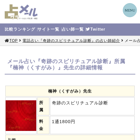
比較
ランキング
サイト
一覧
占い師
一覧
Twitter
TOP
電話占い『奇跡のスピリチュアル診断』の占い師紹介
メール
メール占い『奇跡のスピリチュアル診断』所属
『楠神（くすがみ）』先生の詳細情報
楠神（くすがみ）先生
所
奇跡のスピリチュアル診断
属
料
1通1800円
金