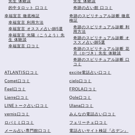
先生 体験談
先生 体験談
的中タロット 口コミ
奇跡の占い館 口コミ
幸福宣言 徹底検証
奇跡のスピリチュアル診断 徹底
検証
幸福宣言 利用方法
奇跡のスピリチュアル診断 利
幸福宣言 オススメ占い師5選
用方法
幸福宣言 光陽（こうよう）先
奇跡のスピリチュアル診断 オ
生 体験談
ススメ占い師5選
幸福宣言 口コミ
奇跡のスピリチュアル診断 花
月（かづき）先生 体験談
奇跡のスピリチュアル診断 口
コミ
ATLANTIS口コミ
excite電話占い口コミ
Comet口コミ
cielo口コミ
Feel口コミ
FROLA口コミ
Lierre口コミ
Qole口コミ
LINEトーク占い口コミ
Ulana口コミ
vernis口コミ
みんなの電話占い口コミ
ロバミミ口コミ
フェリーチェ口コミ
メール占い専門館口コミ
電話占いサイト検証『占デン』