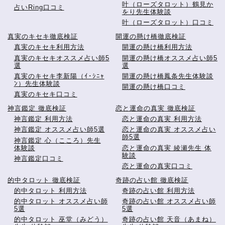
叶（ローズタロット）鶴見か
占いRing口コミ
をり先生体験談
叶（ローズタロット）口コミ
真実のキセキ徹底検証
開運の懸け橋徹底検証
真実のキセキ利用方法
開運の懸け橋利用方法
真実のキセキオススメ占い師5
開運の懸け橋オススメ占い師5
選
選
真実のキセキ李新陽（ｲ･ｼﾆｬ
開運の懸け橋鳳条先生体験談
ﾝ）先生体験談
開運の懸け橋口コミ
真実のキセキ口コミ
神言鑑定 徹底検証
恋と運命の真実 徹底検証
神言鑑定 利用方法
恋と運命の真実 利用方法
神言鑑定 オススメ占い師5選
恋と運命の真実 オススメ占い
師5選
神言鑑定 心（こころ）先生
体験談
恋と運命の真実 綾瀬先生 体
験談
神言鑑定口コミ
恋と運命の真実口コミ
的中タロット 徹底検証
奇跡の占い館 徹底検証
的中タロット 利用方法
奇跡の占い館 利用方法
的中タロット オススメ占い師
奇跡の占い館 オススメ占い師
5選
5選
的中タロット 巫堂（みどう）
奇跡の占い館 天音（あまね）