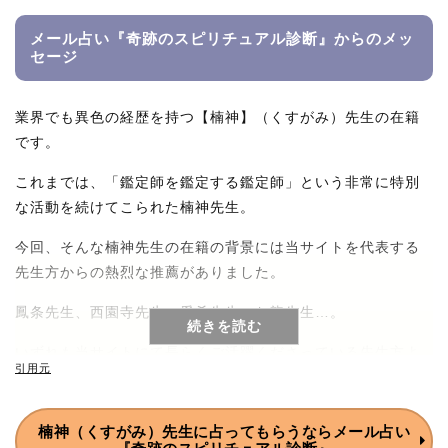
メール占い『奇跡のスピリチュアル診断』からの
メッ
セージ
業界でも異色の経歴を持つ【楠神】（くすがみ）先生の在籍
です。
これまでは、「鑑定師を鑑定する鑑定師」という非常に特別
な活動を続けてこられた楠神先生。
今回、そんな楠神先生の在籍の背景には当サイトを代表する
先生方からの熱烈な推薦がありました。
鳳条先生、西園寺先生、愛希先生、お龍先生…。
続きを読む
いずれも当サイトにて長らくご活躍くださっている先生方よ
引用元
り、熱烈な推薦を経ての緊急在籍となりますので、是非とも
楠神先生へとご相談なさってみてくださいませ!!
楠神（くすがみ）先生に
占ってもらうなら
メール占い