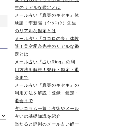
生のリアルな鑑定とは
メール占い『真実のキセキ』体
験談！李新陽（ｲ･ｼﾆｬﾝ）先生
ュ
のリアルな鑑定とは
用
メール占い『ココロの泉』体験
行
談！美空愛奈先生のリアルな鑑
定とは
え
メール占い『占いRing』の利
サ
用方法を解説！登録・鑑定・退
会まで
メール占い『真実のキセキ』の
利用方法を解説！登録・鑑定・
退会まで
占いコラム一覧！占術やメール
占いの基礎知識を紹介
当たると評判のメール占い師一