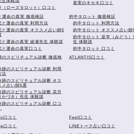
先生体験談
真実のキセキ口コミ
叶（ローズタロット）口コミ
と運命の真実 徹底検証
的中タロット 徹底検証
恋と運命の真実 利用方法
的中タロット 利用方法
恋と運命の真実 オススメ占い師5
的中タロット オススメ占い師
選
的中タロット 巫堂（みどう）
恋と運命の真実 綾瀬先生 体験談
生 体験談
恋と運命の真実口コミ
的中タロット 口コミ
跡のスピリチュアル診断 徹底検
ATLANTIS口コミ
奇跡のスピリチュアル診断 利用
方法
奇跡のスピリチュアル診断 オス
スメ占い師5選
奇跡のスピリチュアル診断 花月
（かづき）先生 体験談
奇跡のスピリチュアル診断 口コ
ミ
elo口コミ
Feel口コミ
le口コミ
LINEトーク占い口コミ