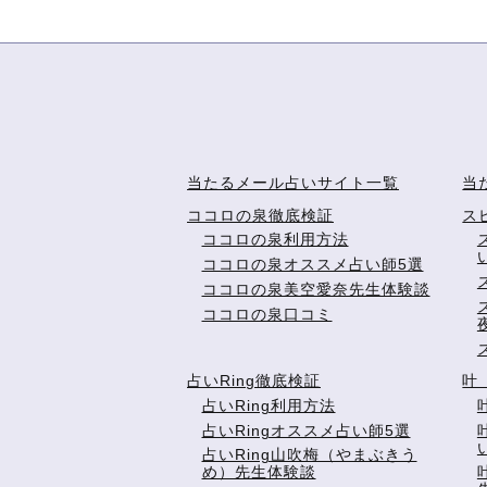
当たるメール占いサイト一覧
当
ココロの泉徹底検証
ス
ココロの泉利用方法
ココロの泉オススメ占い師5選
ココロの泉美空愛奈先生体験談
ココロの泉口コミ
占いRing徹底検証
叶
占いRing利用方法
占いRingオススメ占い師5選
占いRing山吹梅（やまぶきう
め）先生体験談