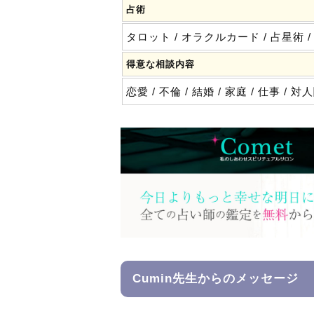
占術
タロット
/ オラクルカード
/ 占星術
得意な相談内容
恋愛
/ 不倫
/ 結婚
/ 家庭
/ 仕事
/ 対
Cumin先生からの
メッセージ