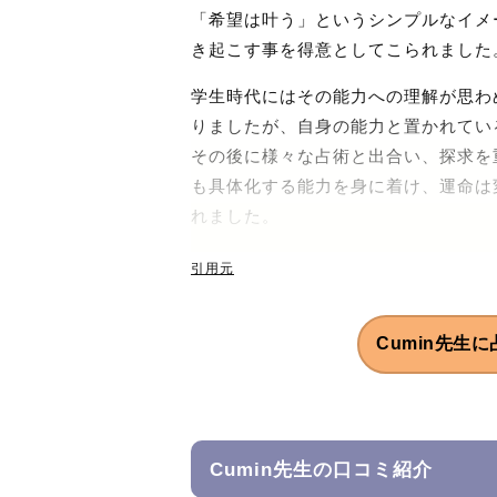
「希望は叶う」というシンプルなイメ
き起こす事を得意としてこられました
学生時代にはその能力への理解が思わ
りましたが、自身の能力と置かれてい
その後に様々な占術と出合い、探求を
も具体化する能力を身に着け、運命は
れました。
当サイトでは、これまでに習得してき
引用元
角的な視点によって、今の悩みの大き
悩み、一つの感情について、貴重な成
Cumin先生に
も増えればいいと願いを込めて鑑定を
鑑定では、ご相談者様の声から伝わる
果関係を読み取ります。さらに、ホロ
りの位置を特定し、解決に適した占術
Cumin先生の口コミ紹介
人の精神面やエネルギーの流れを視る