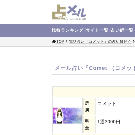
比較
ランキング
サイト
一覧
占い師
一覧
TOP
電話占い『コメット』の占い師紹介
メール占い『Comet （コメッ
所
コメット
属
料
1通3000円
金