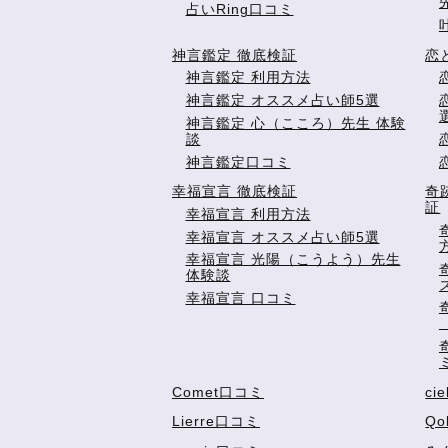
占いRing口コミ
神言鑑定 徹底検証
恋
神言鑑定 利用方法
神言鑑定 オススメ占い師5選
神言鑑定 心（こころ）先生 体験
談
神言鑑定口コミ
幸福宣言 徹底検証
奇
証
幸福宣言 利用方法
幸福宣言 オススメ占い師5選
幸福宣言 光陽（こうよう）先生
体験談
幸福宣言 口コミ
Comet口コミ
ci
Lierre口コミ
Qo