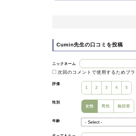
を用いて、さらに根源となるものを視
す。
その他に、適時、多種多様な高次の存
ーを作成・更新して頂けますので、常
いる事もありますが、予め何のカード
Cumin先生の
口コミを投稿
使して、結果をポジティブなものに置
第三の眼を用いて、ご相談者様の魂の
ニックネーム
次回のコメントで使用するためブラ
で、問題を瞬時に見極めることを得意
ービスを提供できるように、心開いて
評価
1
2
3
4
5
性別
女性
男性
無回答
年齢
占ってもらっ