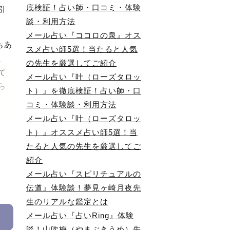
底検証！占い師・口コミ・体験
引
談・利用方法
メール占い『ココロの泉』オス
もあ
スメ占い師5選！当たると人気
、
の先生を厳選してご紹介
て
メール占い『叶（ローズタロッ
ら
ト）』を徹底検証！占い師・口
コミ・体験談・利用方法
メール占い『叶（ローズタロッ
多
ト）』オススメ占い師5選！当
の
たると人気の先生を厳選してご
で
紹介
メール占い『スピリチュアルの
因
伝道』体験談！夢見ヶ崎月夜先
回
生のリアルな鑑定とは
。
メール占い『占いRing』体験
術
談！山吹梅（やまぶきうめ）先