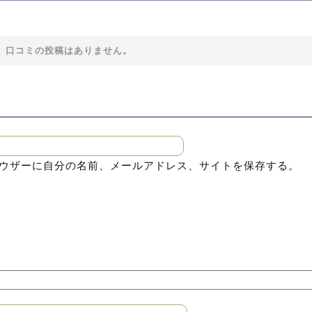
る場合には東洋占星術を組み合わせた独自のスタイルをとりま
口コミの投稿はありません。
在と意見を交換しながら、ご相談者様にとって最適な鑑定メニ
に最適な鑑定を受ける事ができるでしょう。鑑定にはカードを
が出るのか予測する事ができるため、イマジネーションの力を
き換え、問題解決に導いてゆくことを得意としておられます。
形を視て、顕在的な悩みから潜在的な原因までを突き止めたう
ウザーに自分の名前、メールアドレス、サイトを保存する。
とされておりますので、より最善の結果へ向けて最適な時間で
ご相談頂ければ幸いです。